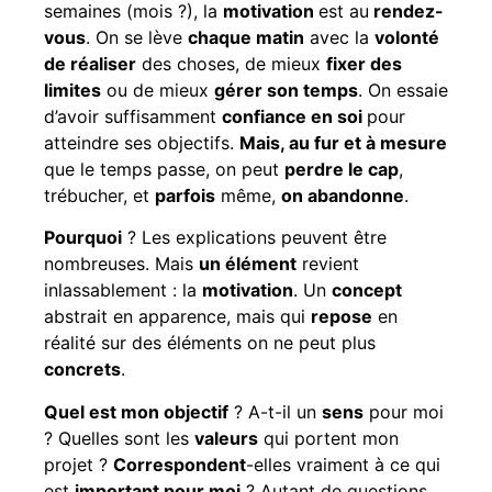
semaines (mois ?), la
motivation
est au
rendez-
vous
. On se lève
chaque matin
avec la
volonté
de réaliser
des choses, de mieux
fixer des
limites
ou de mieux
gérer son temps
. On essaie
d’avoir suffisamment
confiance en soi
pour
atteindre ses objectifs.
Mais, au fur et à mesure
que le temps passe, on peut
perdre le cap
,
trébucher, et
parfois
même,
on abandonne
.
Pourquoi
? Les explications peuvent être
nombreuses. Mais
un élément
revient
inlassablement : la
motivation
. Un
concept
abstrait en apparence, mais qui
repose
en
réalité sur des éléments on ne peut plus
concrets
.
Quel est mon objectif
? A-t-il un
sens
pour moi
? Quelles sont les
valeurs
qui portent mon
projet ?
Correspondent
-elles vraiment à ce qui
est
important pour moi
? Autant de questions